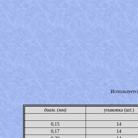
Используетс
диам. (мм)
упаковка (шт.)
0,15
14
0,17
14