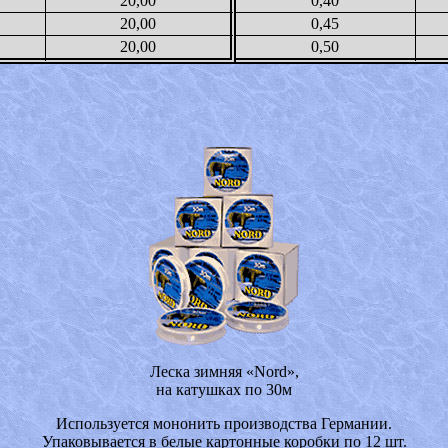
20,00
0,40
20,00
0,45
20,00
0,50
Леска зимняя «Nord»,
на катушках по 30м
Используется мононить производства Германии.
Упаковывается в белые картонные коробки по 12 шт.